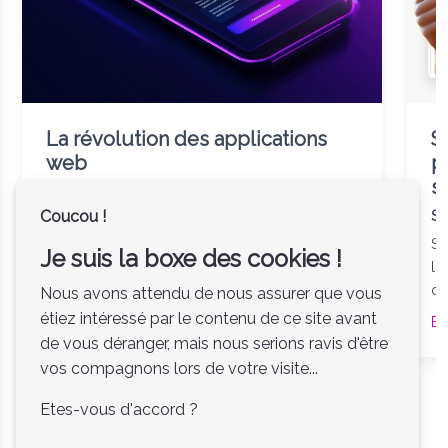
La révolution des applications
S
web
p
s
Solution No code- site internet
Coucou !
So
Les PWA : La Révolution Silencieuse des
Applications Web Dans un monde où les
Si
Je suis la boxe des cookies !
utilisateurs exigeants des expériences
lig
numériques rapides, fluides et accessibles,
co
Nous avons attendu de nous assurer que vous
une technologie s'impose comme une
pe
étiez intéressé par le contenu de ce site avant
En savoir plus
En
révolution silencieuse : les PWA , ou
si
de vous déranger, mais nous serions ravis d'être
Progressive Web Apps . Ces applications
es
vos compagnons lors de votre visite...
hybrides, à mi-chemin entre les sites web et
les applications natives, redéfinissent la
Etes-vous d'accord ?
manière dont nous interagissons avec le